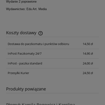
Wydanie 2 poprawione
Wydawnictwo: Edu Art. Media
Koszty dostawy
Cena nie zawiera ewentualnych kosztów płatności
Dostawa do paczkomatu i punktów odbioru
14,50 zł
InPost Paczkomaty 24/7
14,90 zł
InPost - paczka standard
24,00 zł
Przesyłki Kurier
24,50 zł
Produkty powiązane
Płomyk Kamila Rogowicz i Karolina